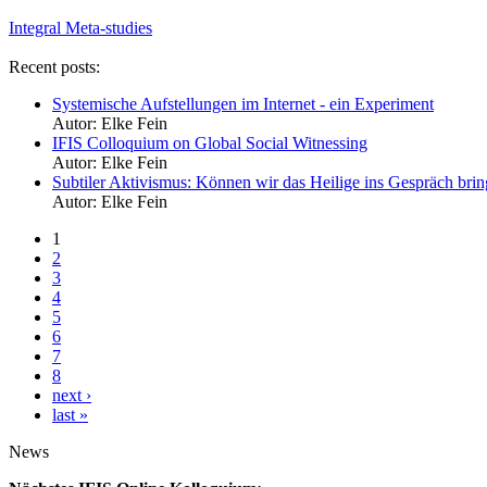
Integral Meta-studies
Recent posts:
Systemische Aufstellungen im Internet - ein Experiment
Autor:
Elke Fein
IFIS Colloquium on Global Social Witnessing
Autor:
Elke Fein
Subtiler Aktivismus: Können wir das Heilige ins Gespräch br
Autor:
Elke Fein
1
2
3
4
5
6
7
8
next ›
last »
News