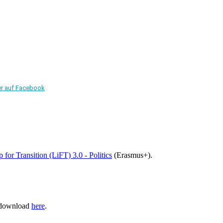
er auf Facebook
 for Transition (LiFT) 3.0 - Politics
(Erasmus+).
, download
here
.