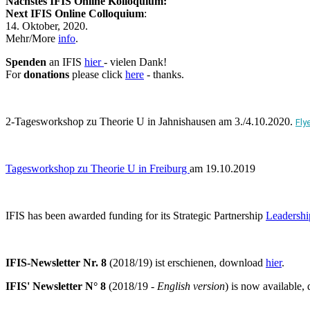
Nächstes
IFIS Online Kolloquium:
Next IFIS Online Colloquium
:
14. Oktober, 2020.
Mehr/More
info
.
Spenden
an IFIS
hier
- vielen Dank!
For
donations
please click
here
- thanks.
2-Tagesworkshop zu Theorie U in Jahnishausen am 3./4.10.2020.
Fly
Tagesworkshop zu Theorie U in Freiburg
am 19.10.2019
IFIS has been awarded funding for its Strategic Partnership
Leadership
IFIS-Newsletter Nr. 8
(2018/19) ist erschienen, download
hier
.
IFIS' Newsletter N° 8
(2018/19 -
English version
) is now available