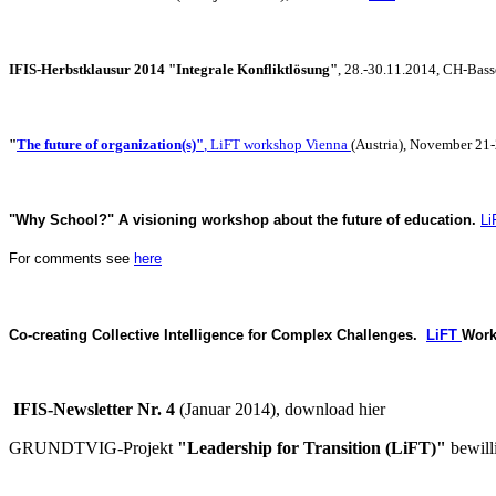
IFIS-Herbstklausur 2014 "Integrale Konfliktlösung"
, 28.-30.11.2014, CH-Bass
"
The future of organization(s)"
, LiFT workshop Vienna
(Austria), November 21
"Why School?"
A visioning workshop about the future of education.
L
For comments see
here
Co-creating Collective Intelligence for Complex Challenges.
LiFT
Work
IFIS-Newsletter Nr. 4
(Januar 2014), download hier
GRUNDTVIG-Projekt
"Leadership for Transition (LiFT)"
bewill