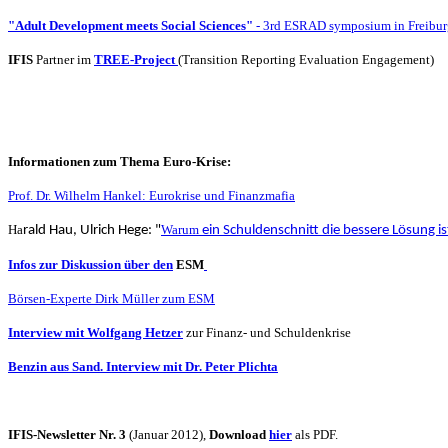
"Adult Development meets Social Sciences"
- 3rd ESRAD symposium in Freibur
IFIS
Partner im
TREE-Project
(Transition Reporting Evaluation Engagement)
Informationen zum Thema Euro-Krise:
Prof. Dr. Wilhelm Hankel: Eurokrise und Finanzmafia
Ha
Warum
rald Hau, Ulrich Hege:
"
ein Schuldenschnitt die bessere Lösung is
Infos zur Diskussion über den
ESM
Börsen-Experte Dirk Müller zum ESM
Interview mit Wolfgang Hetzer
zur Finanz- und Schuldenkrise
Benzin aus Sand. Interview mit Dr. Peter Plichta
IFIS-Newsletter Nr. 3
(Januar 2012),
Download
hier
als PDF.