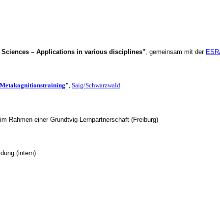
ciences – Applications in various disciplines"
,
gemeinsam mit der
ESR
s Metakognitionstraining
"
,
Saig/Schwarzwald
im Rahmen einer Grundtvig-Lernpartnerschaft (Freiburg)
dung (intern)